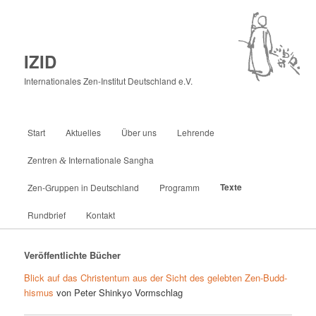
IZID
Internationales Zen-Institut Deutschland e.V.
Hauptmenü
Start
Aktuelles
Über uns
Lehrende
Zum
Zentren
Internationale Sangha
&
primären
Texte
Zen-Gruppen in Deutschland
Programm
Inhalt
Rundbrief
Kontakt
springen
Veröffentlichte Bücher
Blick auf das Chris­ten­tum aus der Sicht des ge­leb­ten Zen-Bu­­d­­d­
his­­­mus
von Pe­ter Shin­kyo Vormschlag