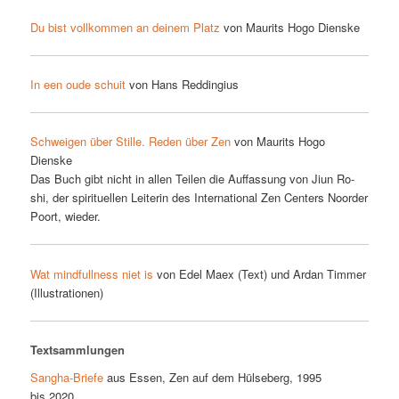
Du bist voll­kom­men an dei­nem Platz
von Mau­rits Ho­go Dienske
In een ou­de schuit
von Hans Reddingius
Schwei­gen über Stil­le. Re­den über Zen
von Mau­rits Ho­go
Dienske
Das Buch gibt nicht in al­len Tei­len die Auf­fas­sung von Ji­un Ro­
shi, der spi­ri­tu­el­len Lei­te­rin des In­ter­na­tio­nal Zen Cen­ters Noor­der
Po­ort, wieder.
Wat mind­full­ness niet is
von Edel Maex (Text) und Ar­dan Tim­mer
(Il­lus­tra­tio­nen)
Textsammlungen
Sang­ha-Brie­fe
aus Es­sen, Zen auf dem Hüls­eberg, 1995
bis 2020