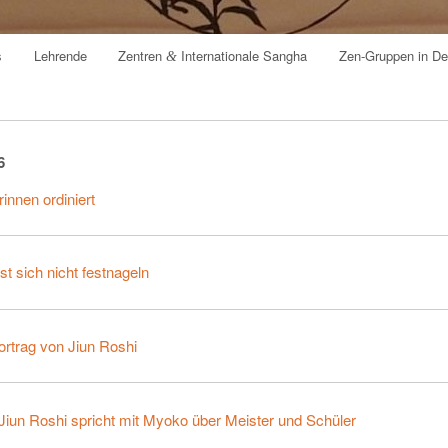
s
Lehrende
Zentren
Internationale Sangha
Zen-Gruppen in De
&
t
6
rin­nen ordiniert
sst sich nicht festnageln
r­trag von Ji­un Roshi
, Ji­un Ro­shi spricht mit Myo­ko über Meis­ter und Schüler