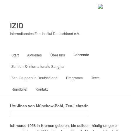
IZID
Internationales Zen-Institut Deutschland e.V.
Hauptmenü
Lehrende
Start
Aktuelles
Über uns
Zum
Zentren
Internationale Sangha
&
primären
Zen-Gruppen in Deutschland
Programm
Texte
Inhalt
Rundbrief
Kontakt
springen
Ute Jinen von Münchow-Pohl, Zen-Lehrerin
Ich wur­de 1958 in Bre­men ge­bo­ren, bin seit­dem häu­fig um­ge­zo­