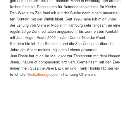
gen und le­be seit 1991 mit mei­nem Mann in Ham­burg. Ich ar­bei­te
frei­be­ruf­lich als Re­gis­seu­rin für Ani­ma­ti­ons­spiel­fil­me für Kinder.
Den Weg zum Zen fand ich auf der Su­che nach ei­nem un­ver­stell­
ten Kon­takt mit der Wirk­lich­keit. Seit 1996 ha­be ich mich un­ter
der Lei­tung von Shins­ei Ni­co­lai in Ham­burg sehr lang­sam an ei­ne
re­gel­mä­ßi­ge Zen­me­di­ta­ti­on an­ge­pirscht, bis zum ers­ten Kon­takt
mit Ji­un Ho­gen Ro­shi 2000 im Zen Cen­ter Noor­der Poort.
Seit­dem bin ich ih­re Schü­le­rin und die Zen-Übung ist über die
Jah­re der An­ker mei­nes täg­li­chen Le­bens geworden.
Ji­un Ro­shi hat mich Im Mai 2022 zur Zen­leh­re­rin mit dem Na­men
Ji­nen, (na­tu­re of com­pas­si­on) or­di­niert. Ge­mein­sam mit den Zen­
leh­re­rIn­nen Su­san­ne Jis­ei Back­ner und Frank Ho­shin Rich­ter lei­
te ich die
Me­di­ta­ti­ons­grup­pe
in Hamburg-Ottensen.