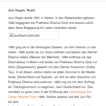
Jiun Hogen, Roshi
Ji­un Ho­gen wur­de 1951 in Vel­sen, in den Nie­der­lan­den ge­bo­ren.
1982 be­geg­ne­te sie Prab­ha­sa Dhar­ma Zen­ji und wuss­te so­fort,
dass die­se Be­geg­nung ihr Le­ben ver­än­dern wür­de.
1985 ging sie in die Ver­ei­nig­ten Staa­ten, um dort in­ten­siv zu trai­
nie­ren. 1986 wur­de sie zur Un­sui or­di­niert und be­kam den Na­men
Dhar­ma Uda­ka (Was­ser der Wahr­heit). 1989 er­öff­ne­te sie das
Dhar­ma­haus in Mi­ami und wur­de von Prab­ha­sa Dhar­ma Zen­ji zur
Os­ho (Zen­pries­te­rin) ge­weiht mit dem Na­men Kan­ro­mon (Sü­ßer
Tau). In all die­sen Jah­ren reis­te sie je­den Som­mer in die Nie­der­
lan­de, Deutsch­land und Spa­ni­en, um dort an al­len Sess­hins von
Prab­ha­sa Dhar­ma teil­zu­neh­men. 1993 zog sie mit dem Auf­trag,
ein Trai­nings­zen­trum zu be­gin­nen, nach Deutsch­land um. Das
mün­de­te zu gu­ter Letzt in der Er­öff­nung des
In­ter­na­tio­nal Zen
Cen­ter Noor­der Po­ort
1996. Seit­her ar­bei­tet und lebt Ji­un Ro­
shi dort.