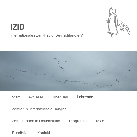
IZID
Internationales Zen-Institut Deutschland e.V.
Hauptmenü
Lehrende
Start
Aktuelles
Über uns
Zum
Zentren
Internationale Sangha
&
primären
Zen-Gruppen in Deutschland
Programm
Texte
Inhalt
Rundbrief
Kontakt
springen