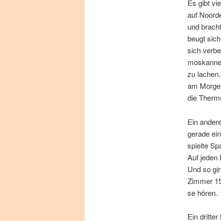
Es gibt vie
auf Noor­de
und brach­
beugt sich 
sich ver­b
mos­kan­ne
zu la­chen.
am Mor­gen.
die Therm
Ein an­de­r
ge­ra­de ei
spiel­te Sp
Auf je­den 
Und so gin
Zim­mer 15,
se hören.
Ein drit­te