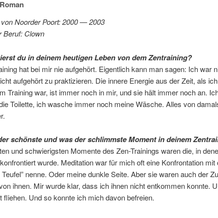
 Roman
 von Noor­der Po­ort: 2000 — 2003
ger Be­ruf: Clown
­tierst du in dei­nem heu­ti­gen Le­ben von dem Zentraining?
i­ning hat bei mir nie auf­ge­hört. Ei­gent­lich kann man sa­gen: Ich war 
icht auf­ge­hört zu prak­ti­zie­ren. Die in­ne­re En­er­gie aus der Zeit, als i
im Trai­ning war, ist im­mer noch in mir, und sie hält im­mer noch an. Ic
ie Toi­let­te, ich wa­sche im­mer noch mei­ne Wä­sche. Al­les von da­mal
r.
er schöns­te und was der schlimms­te Mo­ment in dei­nem Zentra
­ten und schwie­rigs­ten Mo­men­te des Zen-Trai­nings wa­ren die, in de­n
on­fron­tiert wur­de. Me­di­ta­ti­on war für mich oft ei­ne Kon­fron­ta­ti­on m
 Teu­fel” nen­ne. Oder mei­ne dunk­le Sei­te. Aber sie wa­ren auch der Z
 von ih­nen. Mir wur­de klar, dass ich ih­nen nicht ent­kom­men konn­te. 
ht flie­hen. Und so konn­te ich mich da­von befreien.