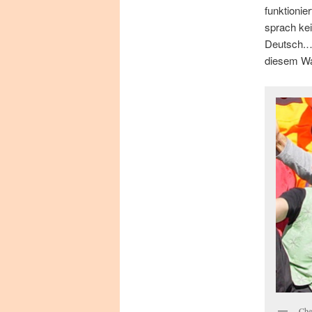
funk­tio­n
sprach kein
Deutsch.… u
die­sem Wa
Che­