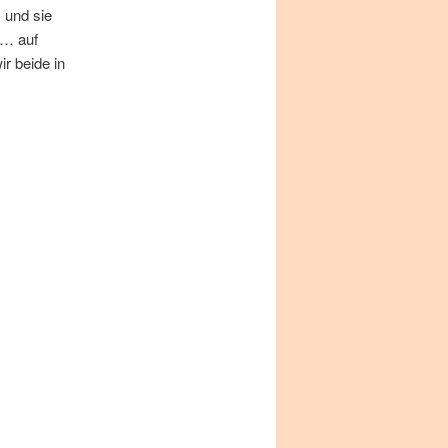
, und sie
n … auf
r bei­de in