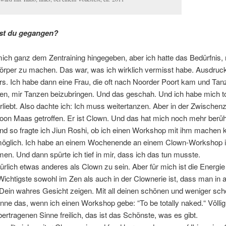
ist du gegangen?
ich ganz dem Zen­trai­ning hin­ge­ge­ben, aber ich hat­te das Be­dürf­nis
r­per zu ma­chen. Das war, was ich wirk­lich ver­misst ha­be. Aus­druck
s. Ich ha­be dann ei­ne Frau, die oft nach Noor­der Po­ort kam und Tanz­l
ten, mir Tan­zen bei­zu­brin­gen. Und das ge­schah. Und ich ha­be mich to
­liebt. Al­so dach­te ich: Ich muss wei­ter­tan­zen. Aber in der Zwi­schen­z
oon Maas ge­trof­fen. Er ist Clown. Und das hat mich noch mehr be­rüh
nd so frag­te ich Ji­un Ro­shi, ob ich ei­nen Work­shop mit ihm ma­chen k
g­lich. Ich ha­be an ei­nem Wo­chen­en­de an ei­nem Clown-Work­shop in
m­men. Und dann spür­te ich tief in mir, dass ich das tun musste.
tür­lich et­was an­de­res als Clown zu sein. Aber für mich ist die En­er­gie 
ich­tigs­te so­wohl im Zen als auch in der Clow­ne­rie ist, dass man in 
 Dein wah­res Ge­sicht zei­gen. Mit all dei­nen schö­nen und we­ni­ger sch
n­ne das, wenn ich ei­nen Work­shop ge­be: “To be to­tal­ly na­ked.“ Völ­li
er­tra­ge­nen Sin­ne frei­lich, das ist das Schöns­te, was es gibt.