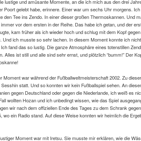
­le lus­ti­ge und amü­san­te Mo­men­te, an die ich mich aus den drei Jah­r
r Po­ort ge­lebt ha­be, er­in­ne­re. Ei­ner war um sechs Uhr mor­gens. Ich
te den Tee ins Zen­do. In ei­ner die­ser gro­ßen Ther­mos­kan­nen. Und m
im­mer vor dem ers­ten in der Rei­he. Das ha­be ich ge­tan, und der ers­
eug­te, kam frü­her als ich wie­der hoch und schlug mit dem Kopf ge­gen
. Und ich muss­te so sehr la­chen. In die­sem Mo­ment konn­te ich nicht 
 Ich fand das so lus­tig. Die gan­ze At­mo­sphä­re ei­nes to­ten­stil­len Zen­
 Al­les ist still und al­le sind sehr ernst, und plötz­lich “bumm!” Der Ko
oskanne!
er Mo­ment war wäh­rend der Fuß­ball­welt­meis­ter­schaft 2002. Zu die­se
n Sess­hin statt. Und so konn­ten wir kein Fuß­ball­spiel se­hen. An die­
a­ni­en ge­gen Deutsch­land oder ge­gen die Nie­der­lan­de, ich weiß es ni
Fall woll­ten Ho­zan und ich un­be­dingt wis­sen, wie das Spiel aus­ge­gan
­gen wir nach dem of­fi­zi­el­len En­de des Ta­ges zu dem Schrank ge­ge
 wo ein Ra­dio stand. Auf die­se Wei­se konn­ten wir heim­lich die Er­geb
r lus­ti­ger Mo­ment war mit Ire­tsu. Sie muss­te mir er­klä­ren, wie die Wä­s