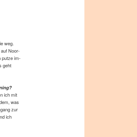
nie weg.
ch auf Noor­
h put­ze im­
s geht
ining?
en ich mit
it dem, was
u­gang zur
Und ich