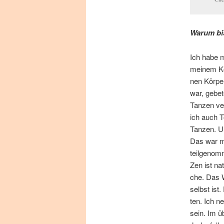
War­um b
Ich ha­be m
mei­nem Kö
nen Kör­per
war, ge­be­
Tan­zen ver
ich auch T
Tan­zen. U
Das war mö
teil­ge­no
Zen ist na­
che. Das W
selbst ist.
ten. Ich ne
sein. Im üb