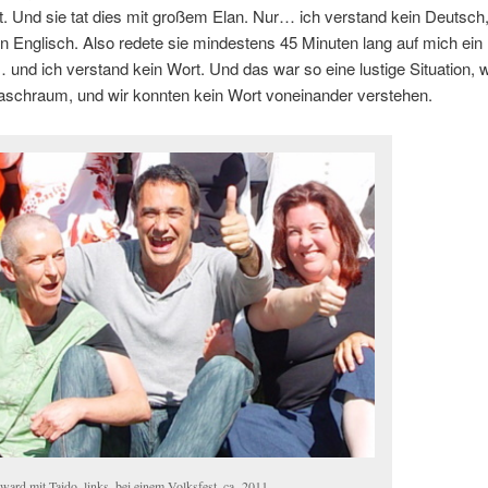
iert. Und sie tat dies mit gro­ßem Elan. Nur… ich ver­stand kein Deutsch
 Eng­lisch. Al­so re­de­te sie min­des­tens 45 Mi­nu­ten lang auf mich ei
nd ich ver­stand kein Wort. Und das war so ei­ne lus­ti­ge Si­tua­ti­on, wi
sch­raum, und wir konn­ten kein Wort von­ein­an­der verstehen.
ward mit Tai­do, links, bei ei­nem Volks­fest, ca. 2011