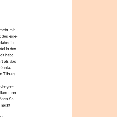
, mehr mit
 des ei­ge­
eh­re­rin
­tal in das
eit ha­be
rt als das
önn­te.
 Til­burg
die glei­
al­lem man
ö­nen Sei­
g nackt