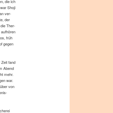
en, die ich
 war Sho­ji
an ver­
te, der
 die Ther­
auf­hö­ren
dos, früh
pf ge­gen
r Zeit fand
sem Abend
cht mehr.
­gen war.
n­über von
­nis­
che­rei