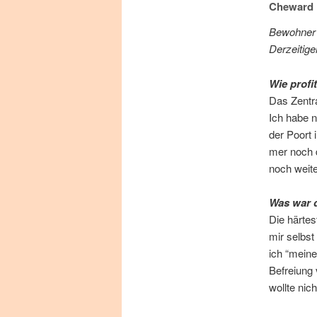
Cheward
Be­woh­ner
Der­zei­ti­
Wie pro­fi
Das Zen­tra
Ich ha­be n
der Po­ort 
mer noch d
noch weite
Was war d
Die här­tes
mir selbst k
ich “mei­ne
Be­frei­ung
woll­te nic