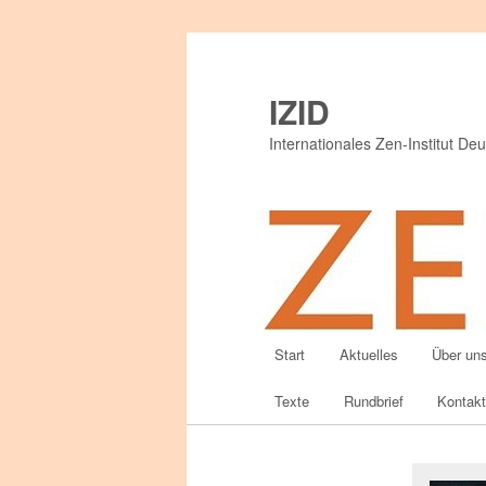
IZID
Internationales Zen-Institut Deu
Hauptmenü
Start
Aktuelles
Über un
Zum
Texte
Rundbrief
Kontak
primären
Inhalt