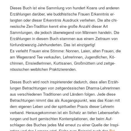
Die­ses Buch ist ei­ne Samm­lung von hun­dert Ko­ans und an­de­ren
Er­zäh­lun­gen dar­über, wie bud­dhis­ti­sche Frau­en Er­kennt­nis er­
lang­ten oder die­ser Er­kennt­nis Aus­druck ver­lie­hen. Die al­te chi­
ne­si­sche Zen-Tra­di­ti­on kennt ei­ne gro­ße An­zahl die­ser Art
Samm­lun­gen, die je­doch über­wie­gend von Män­nern han­deln. Die
Er­zäh­lun­gen in die­sem Buch stam­men aus ei­nem Zeit­raum von
fünf­und­zwan­zig Jahr­hun­der­ten. Das ist einzigartig!
Es ver­leiht Frau­en ei­ne Stim­me: Non­nen, Lai­en, al­ten Frau­en, die
am We­ges­rand Tee ver­kau­fen, Leh­re­rin­nen, Ju­gend­li­chen, Kö­
chin­nen, Ein­sied­le­rin­nen, Kur­ti­sa­nen, Groß­müt­tern und zeit­ge­
nös­si­schen weib­li­chen Praktizierenden.
Die­ses Buch wird noch in­spi­rie­ren­der da­durch, dass al­len Er­zäh­
lun­gen Be­trach­tun­gen von zeit­ge­nös­si­schen Dhar­ma-Leh­re­rin­nen
aus ver­schie­de­nen Tra­di­tio­nen und Län­dern fol­gen. Je­de die­se
Be­trach­tun­gen nimmt das als Aus­gangs­punkt, was das Ko­an mit
dem ei­ge­nen Le­ben und der spi­ri­tu­el­len Pra­xis die­ser Leh­re­rin
ver­band. Her­aus­ge­kom­men ist ein Schatz an tie­fen Le­bens­er­fah­
run­gen und bunt ge­misch­ten Kon­tem­pla­tio­nen, der beim Auf­
schla­gen des Bu­ches je­des Mal er­neut zu ei­ner Quel­le der In­spi­
ra­ti­on und des Ler­nens wird. Sie­he zum Bei­spiel auch den
Bei­