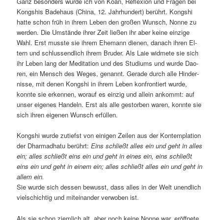
Ganz be­son­ders wur­de ich von Ko­an, Re­fle­xi­on und Fra­gen bei
Kong­shis Ba­de­haus (Chi­na, 12. Jahr­hun­dert) be­rührt. Kong­shi
hat­te schon früh in ih­rem Le­ben den gro­ßen Wunsch, Non­ne zu
wer­den. Die Um­stän­de ih­rer Zeit lie­ßen ihr aber kei­ne ein­zi­ge
Wahl. Erst muss­te sie ih­rem Ehe­mann die­nen, da­nach ih­ren El­
tern und schluss­end­lich ih­rem Bru­der. Als Laie wid­me­te sie sich
ihr Le­ben lang der Me­di­ta­ti­on und des Stu­di­ums und wur­de Dao­
ren, ein Mensch des We­ges, ge­nannt. Ge­ra­de durch al­le Hin­der­
nis­se, mit de­nen Kong­shi in ih­rem Le­ben kon­fron­tiert wur­de,
konn­te sie er­ken­nen, wor­auf es ein­zig und al­lein an­kommt: auf
un­ser ei­ge­nes Han­deln. Erst als al­le ge­stor­ben wa­ren, konn­te sie
sich ih­ren ei­ge­nen Wunsch erfüllen.
Kong­shi wur­de zu­tiefst von ei­ni­gen Zei­len aus der Kon­tem­pla­ti­on
der Dhar­mad­ha­tu be­rührt:
Eins schließt al­les ein und geht in al­les
ein; al­les schließt eins ein und geht in ei­nes ein, eins schließt
eins ein und geht in ei­nem ein; al­les schließt al­les ein und geht in
al­lem ein.
Sie wur­de sich des­sen be­wusst, dass al­les in der Welt un­end­lich
viel­schich­tig und mit­ein­an­der ver­wo­ben ist.
Als sie schon ziem­lich alt, aber noch kei­ne Non­ne war, er­öff­ne­te