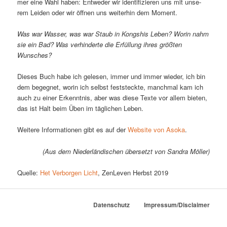
mer ei­ne Wahl ha­ben: Ent­we­der wir iden­ti­fi­zie­ren uns mit un­se­
rem Lei­den oder wir öff­nen uns wei­ter­hin dem Moment.
Was war Was­ser, was war Staub in Kong­shis Le­ben? Wor­in nahm
sie ein Bad? Was ver­hin­der­te die Er­fül­lung ih­res größ­ten
Wunsches?
Die­ses Buch ha­be ich ge­le­sen, im­mer und im­mer wie­der, ich bin
dem be­geg­net, wor­in ich selbst fest­steck­te, manch­mal kam ich
auch zu ei­ner Er­kennt­nis, aber was die­se Tex­te vor al­lem bie­ten,
das ist Halt beim Üben im täg­li­chen Leben.
Wei­te­re In­for­ma­tio­nen gibt es auf der
Web­site von Aso­ka
.
(Aus dem Nie­der­län­di­schen über­setzt von San­dra Möller)
Quel­le:
Het Ver­bor­gen Licht
, Zen­Le­ven Herbst 2019
Datenschutz
Impressum/Disclaimer