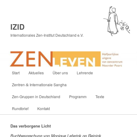
IZID
Internationales Zen-Institut Deutschland e.V.
Hauptmenü
Start
Aktuelles
Über uns
Lehrende
Zum
Zentren
Internationale Sangha
&
primären
Zen-Gruppen in Deutschland
Programm
Texte
Inhalt
Rundbrief
Kontakt
springen
Das verborgene Licht
Buch­be­spre­chung von Mo­ni­que Le­fer­ink op Reinink