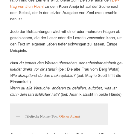
trag von Ji­un Ro­shi
zu dem Ko­an An­oja ist auf der Su­che nach
dem Selbst, der in der letz­ten Aus­ga­be von Zen­Le­ven er­schie­
nen ist.
Je­de der Be­trach­tun­gen wird mit ei­ner oder meh­re­ren Fra­gen ab­
ge­schlos­sen, die der Le­ser oder die Le­se­rin ver­wen­den kann, um
den Text im ei­ge­nen Le­ben tie­fer schwin­gen zu las­sen. Ei­ni­ge
Beispiele:
Hast du je­mals den Wei­sen über­se­hen, der schein­bar ein­fach ge­
klei­det di­rekt vor dir stand?
(bei: Die al­te Frau vom Berg Wutai)
Wie ak­zep­tierst du das In­ak­zep­ta­ble?
(bei: May­lie Scott trifft die
Einsamkeit)
Wenn du al­le Ver­su­che, an­de­ren zu ge­fal­len, auf­gibst, was ist
dann dein tat­säch­li­cher Fall?
(bei: Asan klatscht in bei­de Hände)
Ti­be­ti­sche Non­ne (Fo­to
Oli­vi­er Adam
)