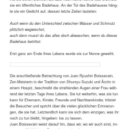
sie ein öf­fent­li­ches Ba­de­haus. An der Tür des Ba­de­hau­ses häng­
te sie ein Ge­dicht auf, des­sen letz­te Zei­len lauteten:
Auch wenn du den Un­ter­schied zwi­schen Was­ser und Schmutz
plötz­lich wegwischst,
auch dann musst du das al­les doch ab­wa­schen, wenn du die­ses
Ba­de­haus betrittst.
Erst ganz am En­de ih­res Le­bens wur­de sie zur Non­ne geweiht.
Die an­schlie­ßen­de Be­trach­tung von Juen Ry­us­hin Bo­is­se­vain,
Zen-Meis­te­rin in der Tra­di­ti­on von Shun­ryu Su­zu­ki und Ärz­tin in
ei­nem Hos­piz, be­schreibt die strah­len­den Au­gen ei­ner Frau wäh­
rend der letz­ten Ta­ge ih­res Le­bens. Sie tut wei­ter­hin, was sie tun
kann für Ehe­mann, Kin­der, Freun­de und Nach­bars­kin­der, trös­tet
die Be­su­cher und spricht über die vie­len glück­li­chen Er­in­ne­run­
gen, die sie hat. Letzt­end­lich kann sie sich dem ein­zi­gen, was ihr
noch zu tun bleibt, hin­ge­ben: los zu lassen.
Juen Bo­is­se­vain weist dar­auf hin, dass wir, wo wir auch sind, im­