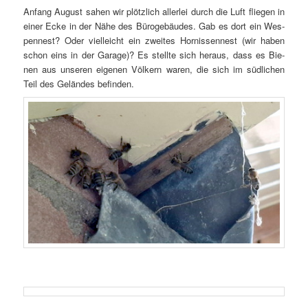
An­fang Au­gust sa­hen wir plötz­lich al­ler­lei durch die Luft flie­gen in
ei­ner Ecke in der Nä­he des Bü­ro­ge­bäu­des. Gab es dort ein Wes­
pen­nest? Oder viel­leicht ein zwei­tes Hor­nis­sen­nest (wir ha­ben
schon eins in der Ga­ra­ge)? Es stell­te sich her­aus, dass es Bie­
nen aus un­se­ren ei­ge­nen Völ­kern wa­ren, die sich im süd­li­chen
Teil des Ge­län­des befinden.