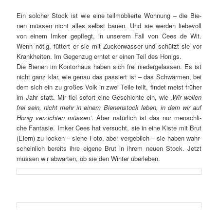
Ein sol­cher Stock ist wie ei­ne teil­mö­blier­te Woh­nung – die Bie­
nen müs­sen nicht al­les selbst bau­en. Und sie wer­den lie­be­voll
von ei­nem Im­ker ge­pflegt, in un­se­rem Fall von Cees de Wit.
Wenn nö­tig, füt­tert er sie mit Zu­cker­was­ser und schützt sie vor
Krank­hei­ten. Im Ge­gen­zug ern­tet er ei­nen Teil des Honigs.
Die Bie­nen im Kon­tor­haus ha­ben sich frei nie­der­ge­las­sen. Es ist
nicht ganz klar, wie ge­nau das pas­siert ist – das Schwär­men, bei
dem sich ein zu gro­ßes Volk in zwei Tei­le teilt, fin­det meist frü­her
im Jahr statt. Mir fiel so­fort ei­ne Ge­schich­te ein, wie
‚Wir wol­len
frei sein, nicht mehr in ei­nem Bie­nen­stock le­ben, in dem wir auf
Ho­nig ver­zich­ten müs­sen‘
. Aber na­tür­lich ist das nur mensch­li­
che Fan­ta­sie. Im­ker Cees hat ver­sucht, sie in ei­ne Kis­te mit Brut
(Ei­ern) zu lo­cken – sie­he Fo­to, aber ver­geb­lich – sie ha­ben wahr­
schein­lich be­reits ih­re ei­ge­ne Brut in ih­rem neu­en Stock. Jetzt
müs­sen wir ab­war­ten, ob sie den Win­ter überleben.