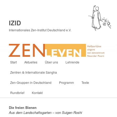
IZID
Internationales Zen-Institut Deutschland e.V.
Hauptmenü
Start
Aktuelles
Über uns
Lehrende
Zum
Zentren
Internationale Sangha
&
primären
Zen-Gruppen in Deutschland
Programm
Texte
Inhalt
Rundbrief
Kontakt
springen
Die freien Bienen
Aus dem Land­schafts­gar­ten – von Su­igen Roshi