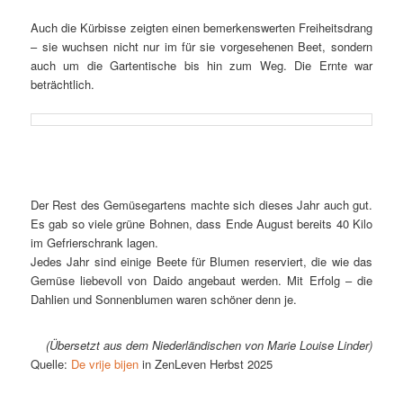
Auch die Kür­bis­se zeig­ten ei­nen be­mer­kens­wer­ten Frei­heits­drang
– sie wuch­sen nicht nur im für sie vor­ge­se­he­nen Beet, son­dern
auch um die Gar­ten­ti­sche bis hin zum Weg. Die Ern­te war
beträchtlich.
Der Rest des Ge­mü­se­gar­tens mach­te sich die­ses Jahr auch gut.
Es gab so vie­le grü­ne Boh­nen, dass En­de Au­gust be­reits 40 Ki­lo
im Ge­frier­schrank lagen.
Je­des Jahr sind ei­ni­ge Bee­te für Blu­men re­ser­viert, die wie das
Ge­mü­se lie­be­voll von Dai­do an­ge­baut wer­den. Mit Er­folg – die
Dah­li­en und Son­nen­blu­men wa­ren schö­ner denn je.
(Über­setzt aus dem Nie­der­län­di­schen von Ma­rie Loui­se Linder)
Quel­le:
De vri­je bi­jen
in Zen­Le­ven Herbst 2025