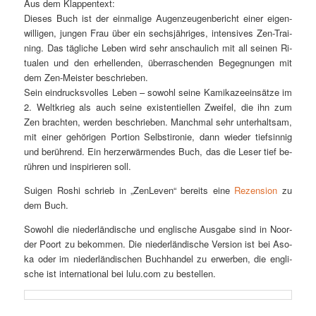
Aus dem Klappentext:
Die­ses Buch ist der ein­ma­li­ge Au­gen­zeu­gen­be­richt ei­ner ei­gen­
wil­li­gen, jun­gen Frau über ein sechs­jäh­ri­ges, in­ten­si­ves Zen-Trai­
ning. Das täg­li­che Le­ben wird sehr an­schau­lich mit all sei­nen Ri­
tua­len und den er­hel­len­den, über­ra­schen­den Be­geg­nun­gen mit
dem Zen-Meis­ter beschrieben.
Sein ein­drucks­vol­les Le­ben – so­wohl sei­ne Ka­mi­ka­ze­ein­sät­ze im
2. Welt­krieg als auch sei­ne exis­ten­ti­el­len Zwei­fel, die ihn zum
Zen brach­ten, wer­den be­schrie­ben. Manch­mal sehr un­ter­halt­sam,
mit ei­ner ge­hö­ri­gen Por­ti­on Selbst­iro­nie, dann wie­der tief­sin­nig
und be­rüh­rend. Ein herz­er­wär­men­des Buch, das die Le­ser tief be­
rüh­ren und in­spi­rie­ren soll.
Su­igen Ro­shi schrieb in „Zen­Le­ven“ be­reits ei­ne
Re­zen­si­on
zu
dem Buch.
So­wohl die nie­der­län­di­sche und eng­li­sche Aus­ga­be sind in Noor­
der Po­ort zu be­kom­men. Die nie­der­län­di­sche Ver­si­on ist bei Aso­
ka oder im nie­der­län­di­schen Buch­han­del zu er­wer­ben, die eng­li­
sche ist in­ter­na­tio­nal bei lulu.com zu bestellen.