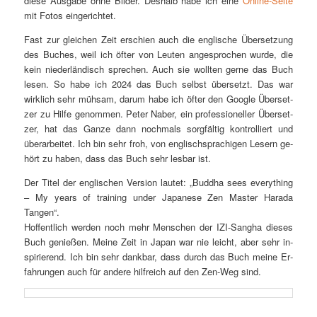
die­se Aus­ga­be oh­ne Bil­der. Des­halb ha­be ich ei­ne
On­line-Sei­te
mit Fo­tos eingerichtet.
Fast zur glei­chen Zeit er­schien auch die eng­li­sche Über­set­zung
des Bu­ches, weil ich öf­ter von Leu­ten an­ge­spro­chen wur­de, die
kein nie­der­län­disch spre­chen. Auch sie woll­ten ger­ne das Buch
le­sen. So ha­be ich 2024 das Buch selbst über­setzt. Das war
wirk­lich sehr müh­sam, dar­um ha­be ich öf­ter den Goog­le Über­set­
zer zu Hil­fe ge­nom­men. Pe­ter Na­ber, ein pro­fes­sio­nel­ler Über­set­
zer, hat das Gan­ze dann noch­mals sorg­fäl­tig kon­trol­liert und
über­ar­bei­tet. Ich bin sehr froh, von eng­lisch­spra­chi­gen Le­sern ge­
hört zu ha­ben, dass das Buch sehr les­bar ist.
Der Ti­tel der eng­li­schen Ver­si­on lau­tet: „Bud­dha sees ever­y­thing
– My ye­ars of trai­ning un­der Ja­pa­ne­se Zen Mas­ter Ha­ra­da
Tangen“.
Hof­fent­lich wer­den noch mehr Men­schen der IZI-Sang­ha die­ses
Buch ge­nie­ßen. Mei­ne Zeit in Ja­pan war nie leicht, aber sehr in­
spi­rie­rend. Ich bin sehr dank­bar, dass durch das Buch mei­ne Er­
fah­run­gen auch für an­de­re hilf­reich auf den Zen-Weg sind.