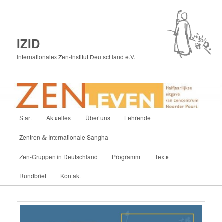
IZID
Internationales Zen-Institut Deutschland e.V.
Hauptmenü
Start
Aktuelles
Über uns
Lehrende
Zum
Zentren
Internationale Sangha
&
primären
Zen-Gruppen in Deutschland
Programm
Texte
Inhalt
Rundbrief
Kontakt
springen