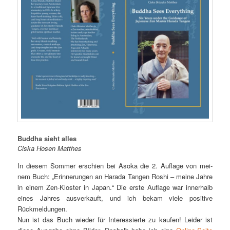
Buddha sieht alles
Cis­ka Ho­sen Matthes
In die­sem Som­mer er­schien bei Aso­ka die 2. Auf­la­ge von mei­
nem Buch: „Er­in­ne­run­gen an Ha­ra­da Tan­gen Ro­shi – mei­ne Jah­re
in ei­nem Zen-Klos­ter in Ja­pan.“ Die ers­te Auf­la­ge war in­ner­halb
ei­nes Jah­res aus­ver­kauft, und ich be­kam vie­le po­si­ti­ve
Rückmeldungen.
Nun ist das Buch wie­der für In­ter­es­sier­te zu kau­fen! Lei­der ist