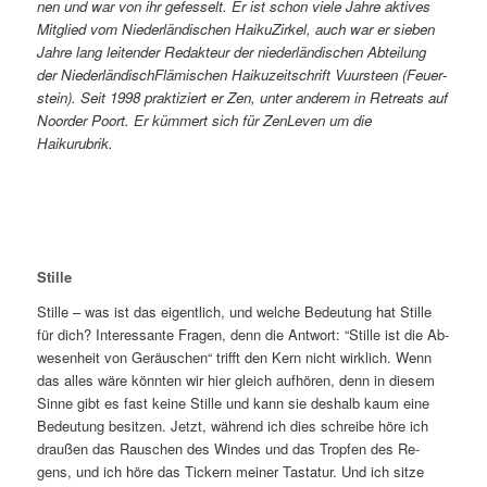
nen und war von ihr ge­fes­selt. Er ist schon vie­le Jah­re ak­ti­ves
Mit­glied vom Nie­der­län­di­schen Hai­ku­Zir­kel, auch war er sie­ben
Jah­re lang lei­ten­der Re­dak­teur der nie­der­län­di­schen Ab­tei­lung
der Nie­der­län­disch­Flä­mi­schen Hai­ku­zeit­schrift Vu­urs­teen (Feu­er­
stein). Seit 1998 prak­ti­ziert er Zen, un­ter an­de­rem in Retre­ats auf
Noor­der Po­ort. Er küm­mert sich für Zen­Le­ven um die
Haikurubrik.
Stille
Stil­le – was ist das ei­gent­lich, und wel­che Be­deu­tung hat Stil­le
für dich? In­ter­es­san­te Fra­gen, denn die Ant­wort: “Stil­le ist die Ab­
we­sen­heit von Ge­räu­schen“ trifft den Kern nicht wirk­lich. Wenn
das al­les wä­re könn­ten wir hier gleich auf­hö­ren, denn in die­sem
Sin­ne gibt es fast kei­ne Stil­le und kann sie des­halb kaum ei­ne
Be­deu­tung be­sit­zen. Jetzt, wäh­rend ich dies schrei­be hö­re ich
drau­ßen das Rau­schen des Win­des und das Trop­fen des Re­
gens, und ich hö­re das Ti­ckern mei­ner Tas­ta­tur. Und ich sit­ze