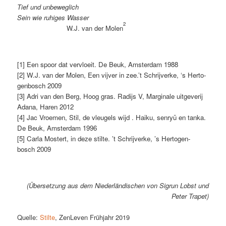
Tief und unbeweglich
Sein wie ru­hi­ges Wasser
2
W.J. van der Mo­len
[1] Een spo­or dat ver­v­lo­eit. De Beuk, Ams­ter­dam 1988
[2] W.J. van der Mo­len, Een vij­ver in zee.’t Schrij­ver­ke, ‘s Her­to­
gen­bosch 2009
[3] Adri van den Berg, Hoog gras. Ra­d­ijs V, Mar­gi­na­le uit­ge­ve­rij
Ada­na, Ha­ren 2012
[4] Jac Vroe­men, Stil, de vleu­gels wijd . Hai­ku, sen­ryū en tanka.
De Beuk, Ams­ter­dam 1996
[5] Car­la Mos­tert, in de­ze stil­te. ’t Schrij­ver­ke, ’s Her­to­gen­
bosch 2009
(Über­set­zung aus dem Nie­der­län­di­schen von Sig­run Lobst und
Pe­ter Trapet)
Quel­le:
Stil­te
, Zen­Le­ven Früh­jahr 2019