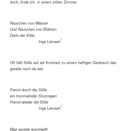
doch, fin­de ich, in ei­nem stil­len Zimmer.
Rau­schen von Wasser
Und Rau­schen von Blättern
Dar­in die Stille
1
In­ge Lie­vaart
Oft fällt Stil­le auf als Kon­trast zu ei­nem hef­ti­gen Ge­räusch das
ge­ra­de noch da war.
Fremd durch die Stille
ein trom­meln­der Sturzregen
Fremd wie­der die Stille
1
In­ge Lie­vaart
Was ge­ra­de anschwillt