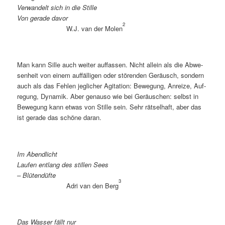
Ver­wan­delt sich in die Stille
Von ge­ra­de davor
2
W.J. van der Mo­len
Man kann Sil­le auch wei­ter auf­fas­sen. Nicht al­lein als die Ab­we­
sen­heit von ei­nem auf­fäl­li­gen oder stö­ren­den Ge­räusch, son­dern
auch als das Feh­len jeg­li­cher Agi­ta­ti­on: Be­we­gung, An­rei­ze, Auf­
re­gung, Dy­na­mik. Aber ge­nau­so wie bei Ge­räu­schen: selbst in
Be­we­gung kann et­was von Stil­le sein. Sehr rät­sel­haft, aber das
ist ge­ra­de das schö­ne daran.
Im Abend­licht
Lau­fen ent­lang des stil­len Sees
– Blütendüfte
3
Adri van den Berg
Das Was­ser fällt nur