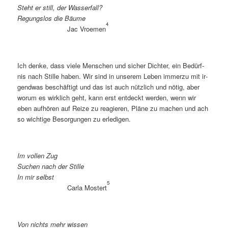
Steht er still, der Wasserfall?
Re­gungs­los die Bäume
4
Jac Vroe­men
Ich den­ke, dass vie­le Men­schen und si­cher Dich­ter, ein Be­dürf­
nis nach Stil­le ha­ben. Wir sind in un­se­rem Le­ben im­mer­zu mit ir­
gend­was be­schäf­tigt und das ist auch nütz­lich und nö­tig, aber
wor­um es wirk­lich geht, kann erst ent­deckt wer­den, wenn wir
eben auf­hö­ren auf Rei­ze zu re­agie­ren, Plä­ne zu ma­chen und ach
so wich­ti­ge Be­sor­gun­gen zu erledigen.
Im vol­len Zug
Su­chen nach der Stille
In mir selbst
5
Car­la Mos­tert
Von nichts mehr wissen