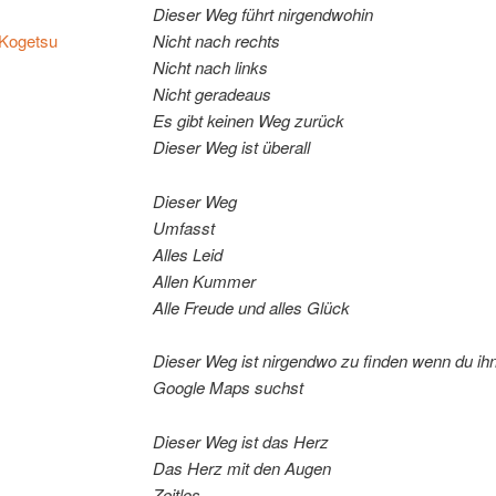
Die­ser Weg führt nirgendwohin
Ko­getsu
Nicht nach rechts
Nicht nach links
Nicht geradeaus
Es gibt kei­nen Weg zurück
Die­ser Weg ist überall
Die­ser Weg
Umfasst
Al­les Leid
Al­len Kummer
Al­le Freu­de und al­les Glück
Die­ser Weg ist nir­gend­wo zu fin­den wenn du ih
Goog­le Maps suchst
Die­ser Weg ist das Herz
Das Herz mit den Augen
Zeitlos