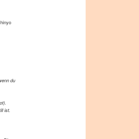
i­n­yo
 wenn du
ot).
l ist.