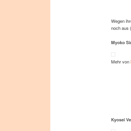
We­gen ih­r
noch aus (
Myoko Si
Mehr von
Kyosei V