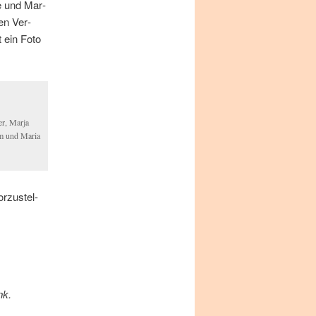
ke und Mar­
hen Ver­
 ein Fo­to
ler, Mar­ja
em und Ma­ria
r­zu­stel­
nk.