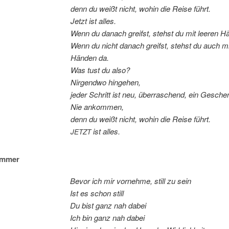
denn du weißt nicht, wo­hin die Rei­se führt.
Jetzt ist alles.
Wenn du da­nach greifst, stehst du mit lee­ren H
Wenn du nicht da­nach greifst, stehst du auch mit
Hän­den da.
Was tust du also?
Nir­gend­wo hingehen,
je­der Schritt ist neu, über­ra­schend, ein Gesche
Nie ankommen,
denn du weißt nicht, wo­hin die Rei­se führt.
ist alles.
JETZT
immer
Be­vor ich mir vor­neh­me, still zu sein
Ist es schon still
Du bist ganz nah dabei
Ich bin ganz nah dabei