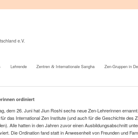
tschland e.V.
s
Lehrende
Zentren
Internationale Sangha
Zen-Gruppen in De
&
t
rinnen ordiniert
g, dem 26. Ju­ni hat Ji­un Ro­shi sechs neue Zen-Leh­re­rin­nen er­nann
ig für das In­ter­na­tio­nal Zen In­sti­tu­te (und auch für die Ge­schich­te des
den). Al­le hat­ten in den Jah­ren zu­vor ei­nen Aus­bil­dungs­ab­schnitt un­ter
viert. Die Or­di­na­ti­on fand statt in An­we­sen­heit von Freun­den und Fa­mi­