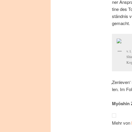
ner An­spra
ti­ne des T
ständ­nis v
gemacht.
v. l
Shi­
Ko­
‚
Zen­le­ven‘
len. Im Fol
Myōshin Z
Mehr von