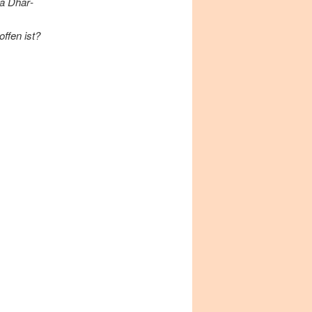
­sa Dhar­
f­fen ist?