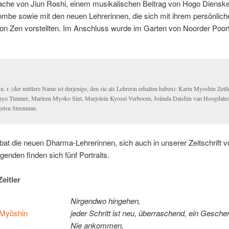
­che von Ji­un Ro­shi, ei­nem mu­si­ka­li­schen Bei­trag von Ho­go Dien­s
om­be so­wie mit den neu­en Leh­re­rin­nen, die sich mit ih­rem per­sön­li­c
on Zen vor­stell­ten. Im An­schluss wur­de im Gar­ten von Noor­der Po­ort
. n. r. (der mitt­le­re Na­me ist der­je­ni­ge, den sie als Leh­re­rin er­hal­ten ha­ben): Ka­rin Myo­shin Zeit­
n­yo Tim­mer, Mar­leen Myo­ko Sint, Mar­jo­lein Kyos­ei Ver­boom, Jo­lin­da Dais­hin van Hoog­da­l
getsu Steenman.
 bat die neu­en Dhar­ma-Leh­re­rin­nen, sich auch in un­se­rer Zeit­schrift vo
­gen­den fin­den sich fünf Portraits.
eitler
Nir­gend­wo hingehen,
Myōs­hin
je­der Schritt ist neu, über­ra­schend, ein Gesche
Nie ankommen,