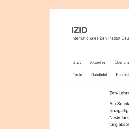
IZID
Internationales Zen-Institut Deu
Hauptmenü
Start
Aktuelles
Über un
Zum
Texte
Rundbrief
Kontak
primären
Inhalt
Zen-Lehre
Am Sonn­ta
springen
ein­zig­ar­t
Nie­der­lan­
tung ab­sol­