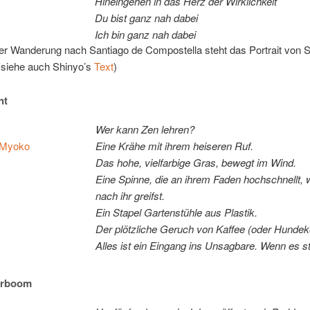
Hin­ein­ge­hen in das Herz der Wirklichkeit
Du bist ganz nah dabei
Ich bin ganz nah dabei
er Wan­de­rung nach Sant­ia­go de Com­postel­la steht das Por­trait von Sh
sie­he auch Shinyo’s
Text
)
nt
Wer kann Zen lehren?
Myo­ko
Ei­ne Krä­he mit ih­rem hei­se­ren Ruf.
Das ho­he, viel­far­bi­ge Gras, be­wegt im Wind.
Ei­ne Spin­ne, die an ih­rem Fa­den hoch­schnellt,
nach ihr greifst.
Ein Sta­pel Gar­ten­stüh­le aus Plastik.
Der plötz­li­che Ge­ruch von Kaf­fee (oder Hundek
Al­les ist ein Ein­gang ins Un­sag­ba­re. Wenn es stil
erboom