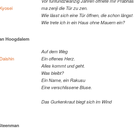
Vor fünf­und­zwan­zig Jah­ren öff­ne­te mir Prab­ha
Kyos­ei
ma zen­ji die Tür zu zen.
Wie lässt sich ei­ne Tür öff­nen, die schon längst o
Wie tre­te ich in ein Haus oh­ne Mau­ern ein?
van Hoogdalem
Auf dem Weg
Dais­hin
Ein of­fe­nes Herz.
Al­les kommt und geht.
Was bleibt?
Ein Na­me, ein Rakusu
Ei­ne ver­schlis­se­ne Bluse.
Das Gur­ken­kraut biegt sich im Wind
Steenman