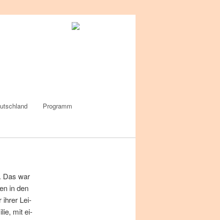
utschland
Programm
t. Das war
 Zen in den
 ih­rer Lei­
lie, mit ei­