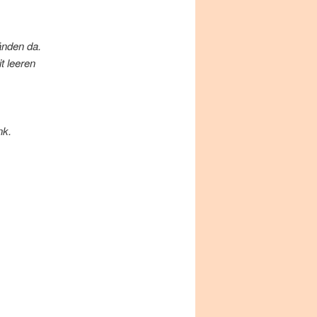
än­den da.
 lee­ren
nk.