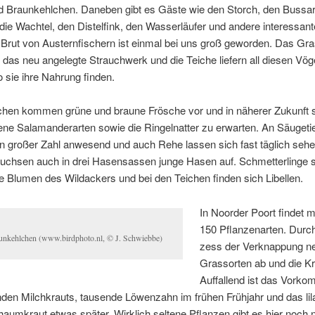
nd Braun­kehl­chen. Da­ne­ben gibt es Gäs­te wie den Storch, den Bus­sar
die Wach­tel, den Dis­tel­fink, den Was­ser­läu­fer und an­de­re in­ter­es­san­t
Brut von Aus­tern­fi­schern ist ein­mal bei uns groß ge­wor­den. Das Gra
 das neu an­ge­leg­te Strauch­werk und die Tei­che lie­fern all die­sen Vö­
o sie ih­re Nah­rung finden.
­chen kom­men grü­ne und brau­ne Frö­sche vor und in nä­he­rer Zu­kunft
­ne Sa­la­man­der­ar­ten so­wie die Rin­gel­nat­ter zu er­war­ten. An Säu­ge­ti
n gro­ßer Zahl an­we­send und auch Re­he las­sen sich fast täg­lich se­he
ch­sen auch in drei Ha­sen­sas­sen jun­ge Ha­sen auf. Schmet­ter­lin­ge 
ie Blu­men des Wild­ackers und bei den Tei­chen fin­den sich Libellen.
In Noor­der Po­ort fin­det 
150 Pflan­zen­ar­ten. Dur
un­kehl­chen (www.birdphoto.nl, © J. Schwiebbe)
zess der Ver­knap­pung n
Gras­sor­ten ab und die Kr
Auf­fal­lend ist das Vor­k
n­den Milch­krauts, tau­sen­de Lö­wen­zahn im frü­hen Früh­jahr und das li­l­a
aum­kraut et­was spä­ter. Wirk­lich sel­te­ne Pflan­zen gibt es hier noch n