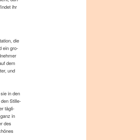
in­det ihr
­ti­on, die
nd ein gro­
l­neh­mer
 auf dem
ter, und
 sie in den
en Stil­le-
r täg­li­
 ganz in
der des
Schö­nes