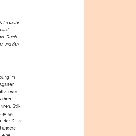
ß. Im Lau­fe
r Land­
s­sen Durch­
Plan und den
Übung im
­gar­ten
till zu wer­
wah­ren
­nen. Stil­
us­gangs­
 der Stil­le
 an­de­re
 ei­ne