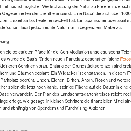
 mit höchst­mög­li­cher Wert­schät­zung der Na­tur zu kre­ieren, die sich 
hen Ge­ge­ben­hei­ten der Dren­the an­passt. Ei­ne Na­tur, die sich über 1000
z­ten Eis­zeit an bis heu­te, ent­wi­ckelt hat. Ein ja­pa­ni­scher oder asia­ti
­der­schön, lässt je­doch ech­te Na­tur nur in be­grenz­tem Ma­ße zu.
rung
n die be­fes­tig­ten Pfa­de für die Geh-Me­di­ta­ti­on an­ge­legt, sechs Tei­
es wur­de die Ba­sis für den neu­en Park­platz ge­schaf­fen (sie­he
Fo­tos
klei­ne­ren Schrit­ten vor­an. Ent­lang der Grund­stücks­gren­zen sind brei­t
hern und Bäu­men ge­plant. Ein Wild­acker ist ent­stan­den. In die­sem Fr
Park­platz be­grünt. Lin­den, Ei­chen, Bir­ken, Ahorn, Ro­sen und wei­te­
her sol­len die jetzt noch kah­le, stei­ni­ge Flä­che auf die Dau­er in ei­ne 
 Oa­se ver­wan­deln. Der Plan des Land­schafts­gar­ten­krei­ses reicht noc
la­ge er­folgt, wie ge­sagt, in klei­nen Schrit­ten; die fi­nan­zi­el­len Mit­tel s
t und ab­hän­gig von Spen­dern und Fundraising-Aktionen.
­hin-Pfad zum Baum