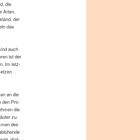
d, die
e Ar­ten.
s­land, der
geln das
 sind auch
e­ren ist der
n. Im letz­
set­zen
man an die
ch den Pro­
eh­men die
äu­ter zu.
om­men des
b­lü­hen­de
icht, dürf­