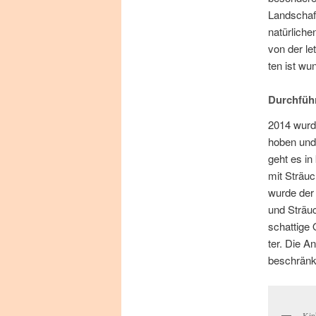
Land­schaft
na­tür­li­c
von der let
ten ist wun
Durchfüh
2014 wur­de
ho­ben und 
geht es in 
mit Sträu­c
wur­de der 
und Sträu­c
schat­ti­ge
ter. Die An­
be­schränk
Kin