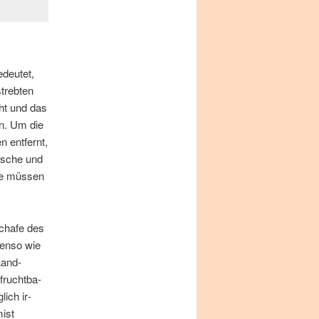
­deu­tet,
treb­ten
mäht und das
nen. Um die
 ent­fernt,
ö­sche und
­me müs­sen
cha­fe des
ben­so wie
Land­
 frucht­ba­
lich ir­
mist