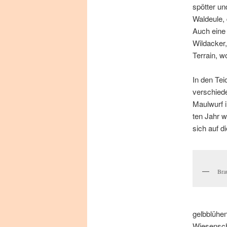
spöt­ter u
Wald­eu­le, 
Auch ei­ne 
Wild­acker,
Ter­rain, w
In den Tei
ver­schie­de
Maul­wurf i
ten Jahr wu
sich auf d
Bra
gelb­blü­he
Wie­sen­sch