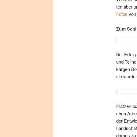
ten aber un
Fo­tos
von 
Zum Schl
ßer Er­folg
und Teil­n
kar­gen Bo
sie wer­de
Plät­zen ode
chen Ar­be
der Ent­wic
Land­schaft
dar­aus zu