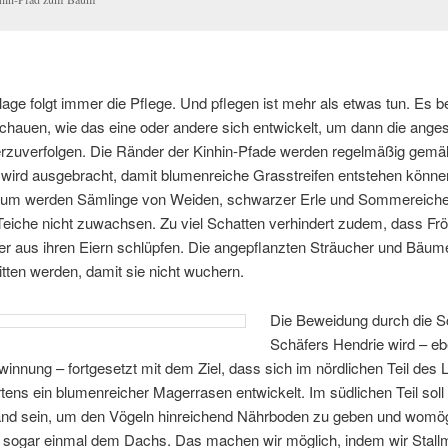
la­ge folgt im­mer die Pfle­ge. Und pfle­gen ist mehr als et­was tun. Es be
schau­en, wie das ei­ne oder an­de­re sich ent­wi­ckelt, um dann die an­ge­s
ter­zu­ver­fol­gen. Die Rän­der der Kin­hin-Pfa­de wer­den re­gel­mä­ßig ge­
 wird aus­ge­bracht, da­mit blu­men­rei­che Gras­strei­fen ent­ste­hen kön­
r­um wer­den Säm­lin­ge von Wei­den, schwar­zer Er­le und Som­me­rei­chen
Tei­che nicht zu­wach­sen. Zu viel Schat­ten ver­hin­dert zu­dem, dass Fr
er aus ih­ren Ei­ern schlüp­fen. Die an­ge­pflanz­ten Sträu­cher und Bäu
t­ten wer­den, da­mit sie nicht wuchern.
Die Be­wei­dung durch die S
Schä­fers Hen­drie wird – e
win­nung – fort­ge­setzt mit dem Ziel, dass sich im nörd­li­chen Teil des 
­tens ein blu­men­rei­cher Ma­ger­ra­sen ent­wi­ckelt. Im süd­li­chen Teil soll
and sein, um den Vö­geln hin­rei­chend Nähr­bo­den zu ge­ben und wo­mög­
so­gar ein­mal dem Dachs. Das ma­chen wir mög­lich, in­dem wir Stall­