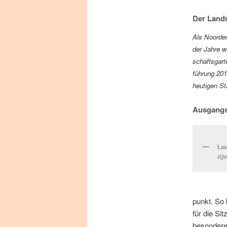
springen
Der Land
Als Noor­der
der Jah­re wu
schafts­gar­t
füh­rung 201
heu­ti­gen S
Ausgangs
Land
(Qu
punkt. So k
für die Sit
be­son­de­r