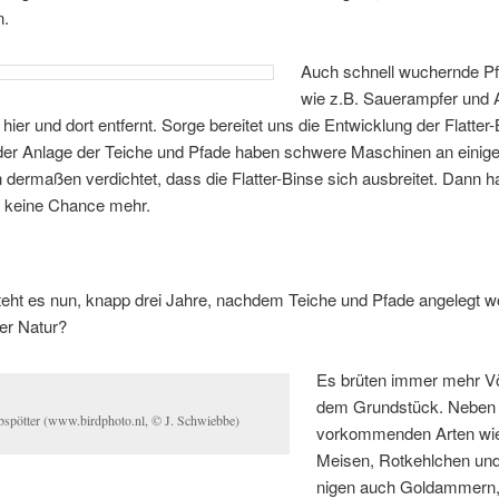
n.
Auch schnell wu­chern­de Pf
wie z.B. Sau­er­amp­fer und 
 hier und dort ent­fernt. Sor­ge be­rei­tet uns die Ent­wick­lung der Flat­ter-
r An­la­ge der Tei­che und Pfa­de ha­ben schwe­re Ma­schi­nen an ei­ni­ge
der­ma­ßen ver­dich­tet, dass die Flat­ter-Bin­se sich aus­brei­tet. Dann h
n kei­ne Chan­ce mehr.
eht es nun, knapp drei Jah­re, nach­dem Tei­che und Pfa­de an­ge­legt w
der Natur?
Es brü­ten im­mer mehr Vö
dem Grund­stück. Ne­ben 
b­spöt­ter (www.birdphoto.nl, © J. Schwiebbe)
vor­kom­men­den Ar­ten wie
Mei­sen, Rot­kehl­chen un
ni­gen auch Gold­am­mern