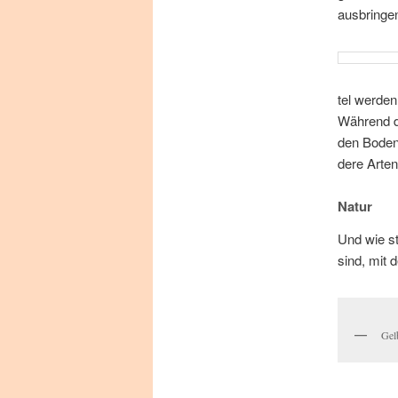
ausbringe
tel wer­den
Wäh­rend de
den Bo­den 
de­re Ar­te
Natur
Und wie st
sind, mit 
Gel