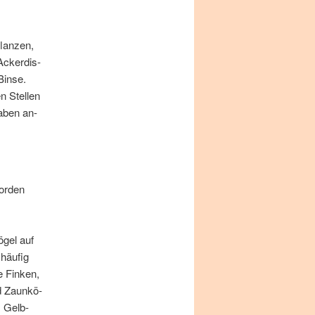
lan­zen,
Acker­dis­
Bin­se.
n Stel­len
a­ben an­
or­den
­gel auf
häu­fig
 Fin­ken,
d Zaun­kö­
, Gelb­