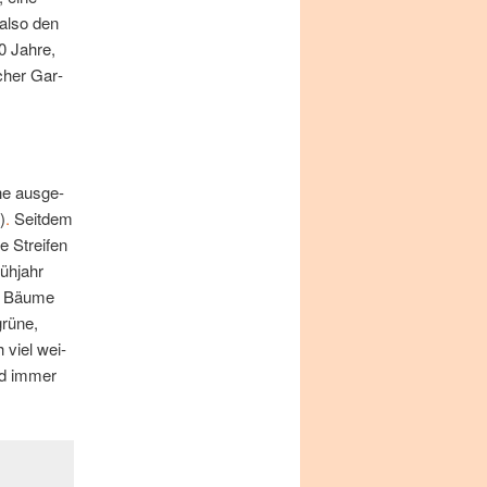
al­so den
0 Jah­re,
­scher Gar­
che aus­ge­
)
.
Seit­dem
e Strei­fen
üh­jahr
re Bäu­me
grü­ne,
h viel wei­
ind im­mer