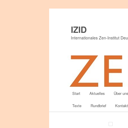
IZID
Internationales Zen-Institut Deu
Hauptmenü
Start
Aktuelles
Über un
Zum
Texte
Rundbrief
Kontak
primären
Inhalt