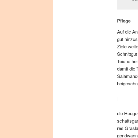
Pflege
Auf die An­
gut hin­zu­
Zie­le wei­
Schnitt­gut
Tei­che he
da­mit die 
Sa­la­man­d
bei­geschni
die Heu­ge­
schafts­gar
res Gras­l
gend­wann 