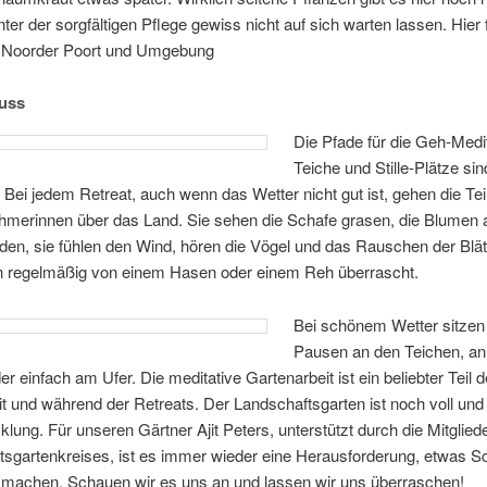
­ter der sorg­fäl­ti­gen Pfle­ge ge­wiss nicht auf sich war­ten las­sen. Hier f
Noor­der Po­ort und Umgebung
uss
Die Pfa­de für die Geh-Me­di­ta
Tei­che und Stil­le-Plät­ze si
. Bei je­dem Retre­at, auch wenn das Wet­ter nicht gut ist, ge­hen die Tei
eh­me­rin­nen über das Land. Sie se­hen die Scha­fe gra­sen, die Blu­men
­den, sie füh­len den Wind, hö­ren die Vö­gel und das Rau­schen der Blät­
n re­gel­mä­ßig von ei­nem Ha­sen oder ei­nem Reh überrascht.
Bei schö­nem Wet­ter sit­zen
Pau­sen an den Tei­chen, an d
r ein­fach am Ufer. Die me­di­ta­ti­ve Gar­ten­ar­beit ist ein be­lieb­ter Teil de
it und wäh­rend der Retre­ats. Der Land­schafts­gar­ten ist noch voll und
k­lung. Für un­se­ren Gärt­ner Ajit Pe­ters, un­ter­stützt durch die Mit­glie­
s­gar­ten­krei­ses, ist es im­mer wie­der ei­ne Her­aus­for­de­rung, et­was 
 ma­chen. Schau­en wir es uns an und las­sen wir uns überraschen!