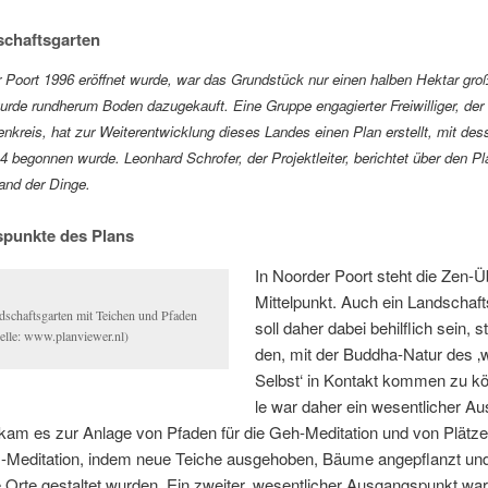
schaftsgarten
 Po­ort 1996 er­öff­net wur­de, war das Grund­stück nur ei­nen hal­ben Hekt­ar gro
r­de rund­her­um Bo­den da­zu­ge­kauft. Ei­ne Grup­pe en­ga­gier­ter Frei­wil­li­ger, de
en­kreis, hat zur Wei­ter­ent­wick­lung die­ses Lan­des ei­nen Plan er­stellt, mit de
4 be­gon­nen wur­de. Le­on­hard Schr­ofer, der Pro­jekt­lei­ter, be­rich­tet über den 
tand der Dinge.
punkte des Plans
In Noor­der Po­ort steht die Zen-
Mit­tel­punkt. Auch ein Land­schafts
­schafts­gar­ten mit Tei­chen und Pfa­den
soll da­her da­bei be­hilf­lich sein, s
el­le: www.planviewer.nl)
den, mit der Bud­dha-Na­tur des ‚
Selbst‘ in Kon­takt kom­men zu kön
le war da­her ein we­sent­li­cher A
am es zur An­la­ge von Pfa­den für die Geh-Me­di­ta­ti­on und von Plät­zen
z-Me­di­ta­ti­on, in­dem neue Tei­che aus­ge­ho­ben, Bäu­me an­ge­pflanzt und
e Or­te ge­stal­tet wur­den. Ein zwei­ter, we­sent­li­cher Aus­gangs­punkt war,